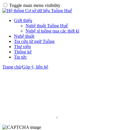
Toggle main menu visibility
Giới thiệu
Nghệ thuật Tuồng Huế
Nghệ sĩ tuồng qua các thời kì
Nghệ thuật
Tra cứu từ ngữ Tuồng
Thư viện
Thống kê
Tin tức
Trang chủ
/
Góp ý, liên hệ