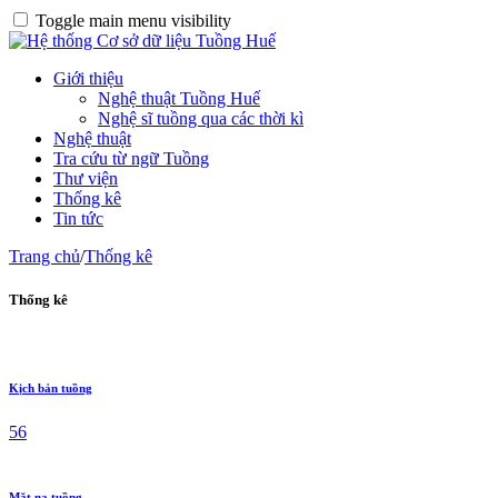
Toggle main menu visibility
Giới thiệu
Nghệ thuật Tuồng Huế
Nghệ sĩ tuồng qua các thời kì
Nghệ thuật
Tra cứu từ ngữ Tuồng
Thư viện
Thống kê
Tin tức
Trang chủ
/
Thống kê
Thống kê
Kịch bản tuồng
56
Mặt nạ tuồng