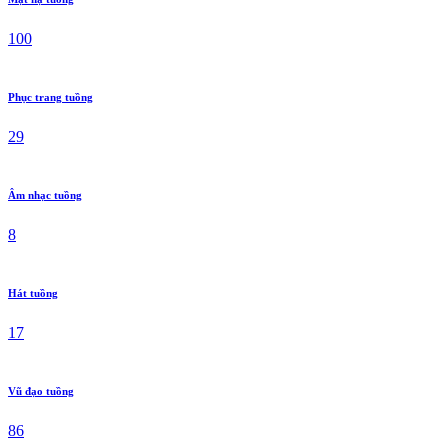
100
Phục trang tuồng
29
Âm nhạc tuồng
8
Hát tuồng
17
Vũ đạo tuồng
86