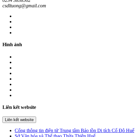
0234 3838562
csdltuong@gmail.com
Hình ảnh
Liên kết website
Liên kết website
Cổng thông tin điện tử Trung tâm Bảo tồn Di tích Cố Đô Huế
Sở Văn hóa và Thể thao Thừa Thiên Huế